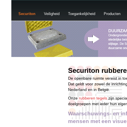
Securiton
Veiligheid
Toegankelijkheid
Producten
Securiton rubbere
De openbare ruimte vereist in 
Dat geldt voor zowel de inrichtin
Nederland en in België.
Onze
rubberen tegels
zijn speci
doelgroepen met ieder hun eigen
Waarschuwings- en inf
mensen met een visuel