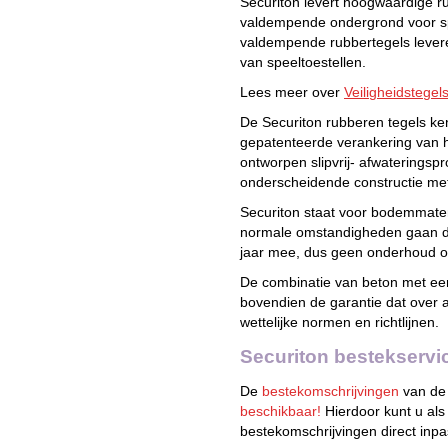
Securiton levert hoogwaardige ru
valdempende ondergrond voor sp
valdempende rubbertegels levere
van speeltoestellen.
Lees meer over
Veiligheidstegel
De Securiton rubberen tegels ke
gepatenteerde verankering van h
ontworpen slipvrij- afwateringsp
onderscheidende constructie met 
Securiton staat voor bodemmater
normale omstandigheden gaan de
jaar mee, dus geen onderhoud of
De combinatie van beton met ee
bovendien de garantie dat over 
wettelijke normen en richtlijnen.
Securiton bestekservi
De
bestekomschrijvingen
van de 
beschikbaar!
Hierdoor kunt u als
bestekomschrijvingen direct inp